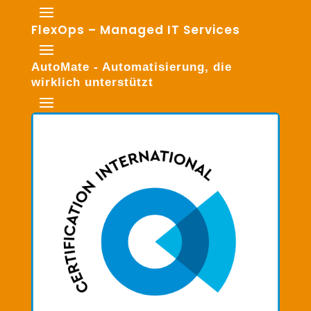
FlexOps – Managed IT Services
AutoMate - Automatisierung, die
wirklich unterstützt