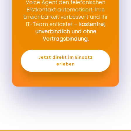
Voice Agent den telefonischen
Erstkontakt automatisiert, Ihre
Erreichbarkeit verbessert und Ihr
IT-Team entlastet –
kostenfrei,
unverbindlich und ohne
Vertragsbindung.
Jetzt direkt im Einsatz
erleben