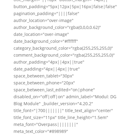
button_padding="5px|12px|5px|16px|false|false"
pagination_padding="||||false"
author_location="over-image"
author_background_color="rgba(0,0,0,0.62)"
date_location="over-image"
date_background_color="#ffffff"
category_background_color="rgba(255,255,255,0)"
comment_background_color="rgba(255,255,255,0)"
author_padding="4px||4px||true"
date_padding="4px||4px||true"
space_between_tablet="30px"
space_between_phone="20px"
space_between_last_edited="on|phone"
disabled_on="off|off|on" admin_label="Modul: DG
Blog Module" _builder_version="4.20.2"
title_font="|700|||||||" title_text_align="center"
title_font_size="11px" title_line_height="1.5em"
meta_font="Overpass||||||||"
meta_text_color="#898989"