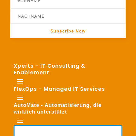
Subscribe Now
Xperts – IT Consulting &
Enablement
FlexOps – Managed IT Services
AutoMate - Automatisierung, die
wirklich unterstützt