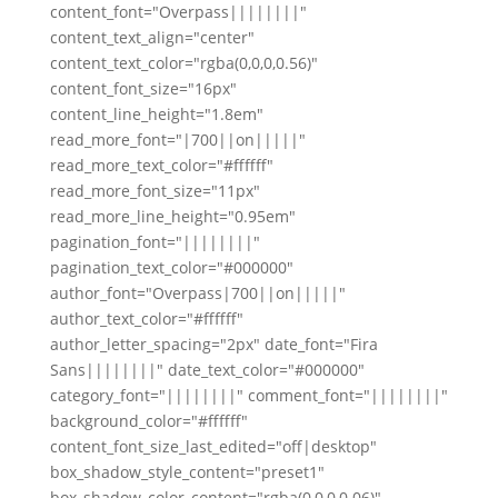
content_font="Overpass||||||||"
content_text_align="center"
content_text_color="rgba(0,0,0,0.56)"
content_font_size="16px"
content_line_height="1.8em"
read_more_font="|700||on|||||"
read_more_text_color="#ffffff"
read_more_font_size="11px"
read_more_line_height="0.95em"
pagination_font="||||||||"
pagination_text_color="#000000"
author_font="Overpass|700||on|||||"
author_text_color="#ffffff"
author_letter_spacing="2px" date_font="Fira
Sans||||||||" date_text_color="#000000"
category_font="||||||||" comment_font="||||||||"
background_color="#ffffff"
content_font_size_last_edited="off|desktop"
box_shadow_style_content="preset1"
box_shadow_color_content="rgba(0,0,0,0.06)"