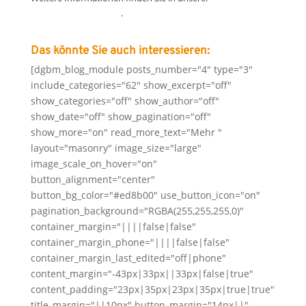
Datenschutzerklärung
.
Das könnte Sie auch interessieren:
[dgbm_blog_module posts_number="4" type="3"
include_categories="62" show_excerpt="off"
show_categories="off" show_author="off"
show_date="off" show_pagination="off"
show_more="on" read_more_text="Mehr "
layout="masonry" image_size="large"
image_scale_on_hover="on"
button_alignment="center"
button_bg_color="#ed8b00" use_button_icon="on"
pagination_background="RGBA(255,255,255,0)"
container_margin="||||false|false"
container_margin_phone="||||false|false"
container_margin_last_edited="off|phone"
content_margin="-43px|33px||33px|false|true"
content_padding="23px|35px|23px|35px|true|true"
title_margin="||10px" button_margin="14px||"