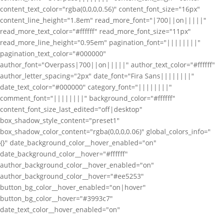
content_text_color="rgba(0,0,0,0.56)" content_font_size="16px"
content_line_height="1.8em" read_more_font="|700||on|||||"
read_more_text_color="#ffffff" read_more_font_size="11px"
read_more_line_height="0.95em" pagination_font="||||||||"
pagination_text_color="#000000"
author_font="Overpass|700||on|||||" author_text_color="#ffffff"
author_letter_spacing="2px" date_font="Fira Sans||||||||"
date_text_color="#000000" category_font="||||||||"
comment_font="||||||||" background_color="#ffffff"
content_font_size_last_edited="off|desktop"
box_shadow_style_content="preset1"
box_shadow_color_content="rgba(0,0,0,0.06)" global_colors_info="
{}" date_background_color__hover_enabled="on"
date_background_color__hover="#ffffff"
author_background_color__hover_enabled="on"
author_background_color__hover="#ee5253"
button_bg_color__hover_enabled="on|hover"
button_bg_color__hover="#3993c7"
date_text_color__hover_enabled="on"