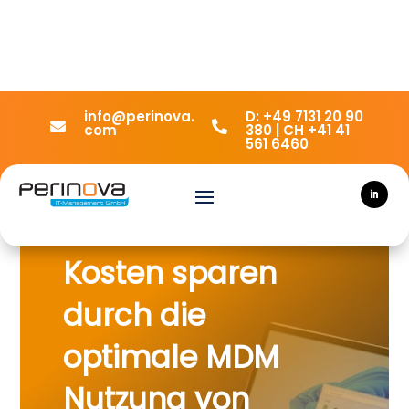
info@perinova.
D: +49 7131 20 90


com
380 | CH +41 41
561 6460
Kosten sparen
durch die
optimale MDM
Nutzung von