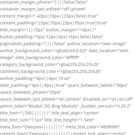
container_margin_phone="||||false|false"
container_margin_last_edited="off|phone"
content_margin="-43px|33px||33px|false|true"
content_padding="23px|35px|23px|35px|true|true"
title_margin="||10px" button_margin="14px||"
button_padding="5px|12px|5px|16px|false|false"
pagination_padding="||||false" author_location="over-image"
author_background_color="rgba(0,0,0,0.62)" date_location="over-
image" date_background_color="#ffffff"
category_background_color="rgba(255,255,255,0)"
comment_background_color="rgba(255,255,255,0)"
author_padding="4px||4px||true"
date_padding="4px||4px||true" space_between_tablet="30px"
space_between_phone="20px"
space_between_last_edited="on|phone" disabled_on="on|on|off"
admin_label="Modul: DG Blog Module" _builder_version="4.20.2"
title_font="|700|||||||" title_text_align="center"
title_font_size="11px" title_line_height="1.5em"
meta_font="Overpass||||||||" meta_text_color="#898989"
content_font="Overpass||||||||" content_text_align="center"